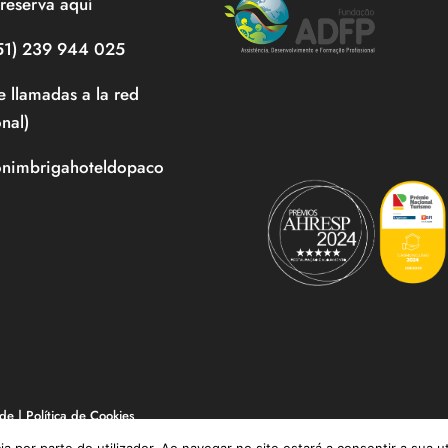
reserva aquí
351) 239 944 025
e llamadas a la red
onal)
onimbrigahoteldopaco
ade
|
Política de Cookies