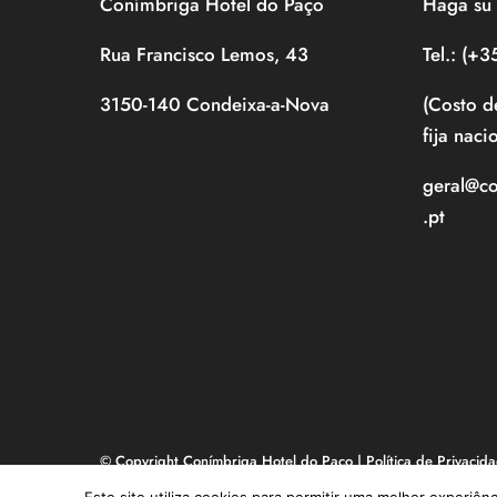
Conímbriga Hotel do Paço
Haga su 
Rua Francisco Lemos, 43
Tel.: (+
3150-140 Condeixa-a-Nova
(Costo d
fija naci
geral@c
.pt
© Copyright Conímbriga Hotel do Paço |
Política de Privacid
Livro de Reclamações
| made in
NOOP