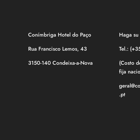
Conímbriga Hotel do Paço
Haga su 
Rua Francisco Lemos, 43
Tel.: (+
3150-140 Condeixa-a-Nova
(Costo d
fija naci
geral@c
.pt