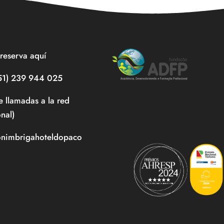
reserva aquí
351) 239 944 025
e llamadas a la red
onal)
onimbrigahoteldopaco