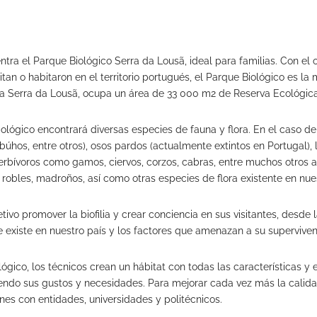
ra el Parque Biológico Serra da Lousã, ideal para familias. Con el ob
tan o habitaron en el territorio portugués, el Parque Biológico es l
 la Serra da Lousã, ocupa un área de 33 000 m2 de Reserva Ecológic
iológico encontrará diversas especies de fauna y flora. En el caso d
úhos, entre otros), osos pardos (actualmente extintos en Portugal), li
erbívoros como gamos, ciervos, corzos, cabras, entre muchos otros a
obles, madroños, así como otras especies de flora existente en nue
ivo promover la biofilia y crear conciencia en sus visitantes, desde
e existe en nuestro país y los factores que amenazan a su superviven
ógico, los técnicos crean un hábitat con todas las características y
ciendo sus gustos y necesidades. Para mejorar cada vez más la calid
ones con entidades, universidades y politécnicos.