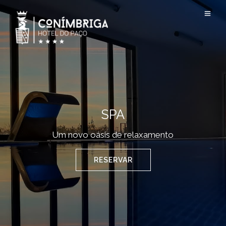
SPA
Um novo oásis de relaxamento
RESERVAR