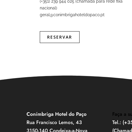
(+351) 239 944 025 (chamada para rede fixa
nacional)
geral@conimbrigahoteldopaco.pt
RESERVAR
Conímbriga Hotel do Paço
Faça a s
Rua Francisco Lemos, 43
Tel.: (+
3150-140 Condeixa-a-Nova
(Chamada