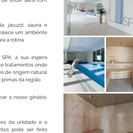
 de onde sairá com
a, jacuzzi, sauna e
valece um ambiente
a a rotina.
 SPA, à sua espera
e tratamentos onde
es de origem natural
s primas da região.
ar o nosso ginásio,
des da unidade e o
tos pode ser feito