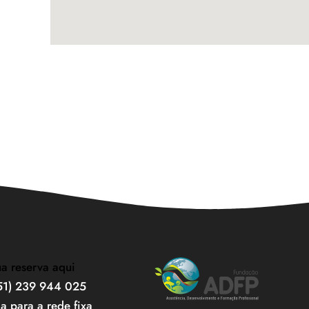
ua reserva aqui
351) 239 944 025
 para a rede fixa