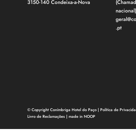
3150-140 Condeixa-a-Nova
(Chamada
nacional
geral@c
.pt
© Copyright Conímbriga Hotel do Paço |
Política de Privacid
Livro de Reclamações
| made in
NOOP