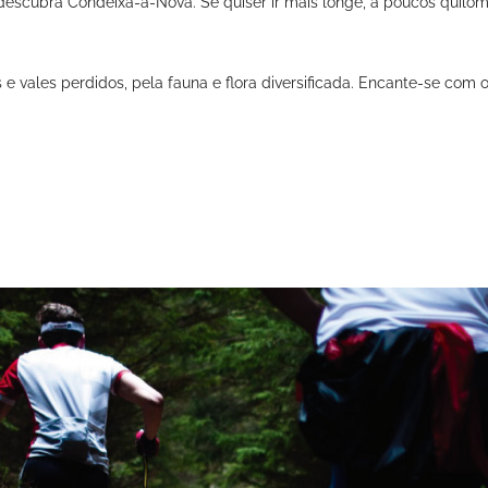
 descubra Condeixa-a-Nova. Se quiser ir mais longe, a poucos quiló
 vales perdidos, pela fauna e flora diversificada. Encante-se com os 