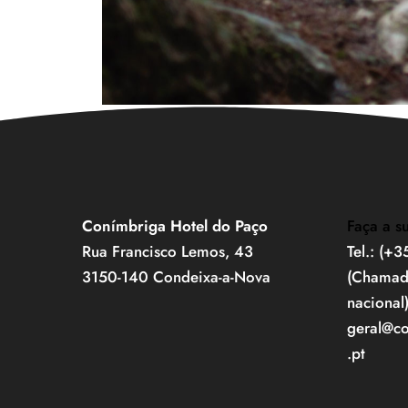
Conímbriga Hotel do Paço
Faça a s
Rua Francisco Lemos, 43
Tel.: (+
3150-140 Condeixa-a-Nova
(Chamada
nacional
geral@c
.pt