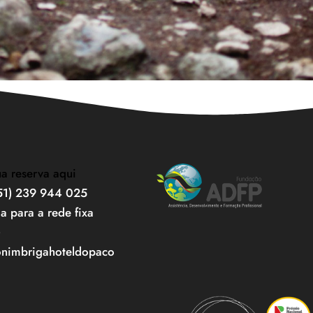
ua reserva aqui
351) 239 944 025
 para a rede fixa
)
onimbrigahoteldopaco