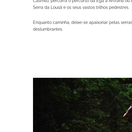
Casmilo, percorra o percurso da Ega a Arrifana ou
Serra da Lousã e os seus vastos trilhos pedestres.
Enquanto caminha, deixe-se apaixonar pelas serras e
deslumbrantes.