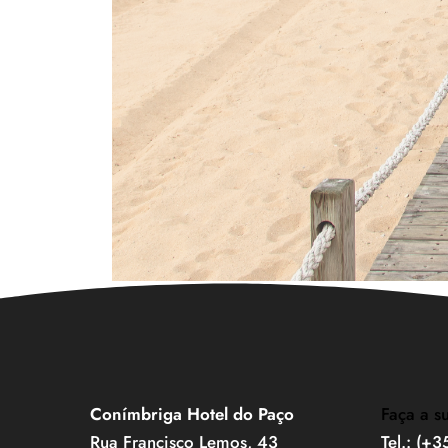
Conímbriga Hotel do Paço
Faça a s
Rua Francisco Lemos, 43
Tel.: (+