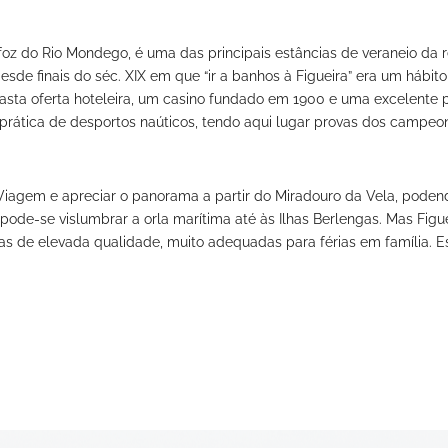
foz do Rio Mondego, é uma das principais estâncias de veraneio da r
de finais do séc. XIX em que “ir a banhos à Figueira” era um hábito 
vasta oferta hoteleira, um casino fundado em 1900 e uma excelente 
 prática de desportos naúticos, tendo aqui lugar provas dos campeo
Viagem e apreciar o panorama a partir do Miradouro da Vela, podend
pode-se vislumbrar a orla marítima até às Ilhas Berlengas. Mas Figue
ias de elevada qualidade, muito adequadas para férias em família. E