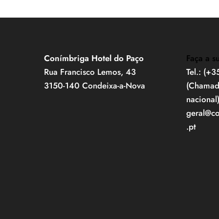
Conímbriga Hotel do Paço
Faça a s
Rua Francisco Lemos, 43
Tel.: (+
3150-140 Condeixa-a-Nova
(Chamada
nacional
geral@c
.pt