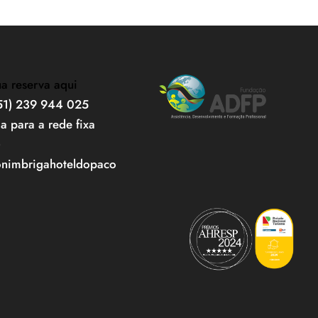
ua reserva aqui
351) 239 944 025
 para a rede fixa
)
onimbrigahoteldopaco