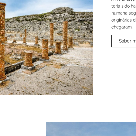
teria sido h
humana segu
originárias
chegaram.
Saber m