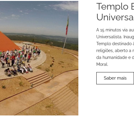
Templo 
Universal
A 15 minutos via a
Universalista. Ina
Templo destinado à
religiões, aberto 
da humanidade e da
Moral.
Saber mais