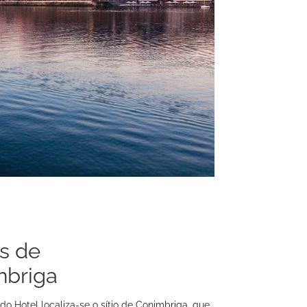
s de
mbriga
do Hotel localiza-se o sítio de Conimbriga, que