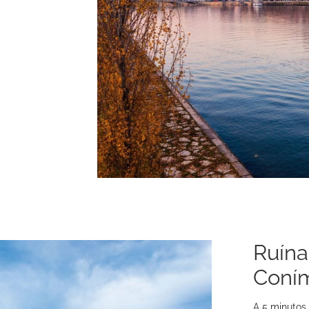
Ruína
Coní
A 5 minutos 